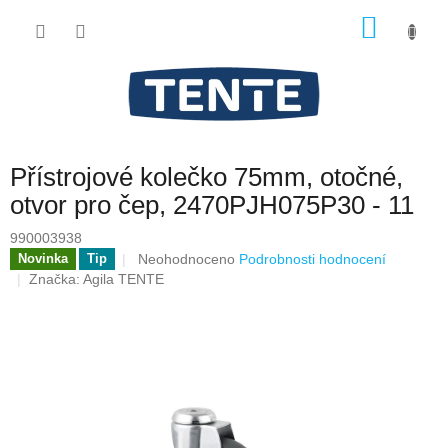
Přejít
NÁKU
na
obsah
KOŠÍK
Přístrojové kolečko 75mm, otočné,
otvor pro čep, 2470PJH075P30 - 11
990003938
Průměrné
Neohodnoceno
Podrobnosti hodnocení
Novinka
Tip
hodnocení
Značka:
Agila TENTE
produktu
je
0,0
z
5
hvězdiček.