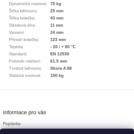
Dynamická nosnost
:
75 kg
Šířka běhounu
:
25 mm
Šířka kolečka
:
43 mm
Středová díra
:
11 mm
Vyosení
:
24 mm
Přesah kolečka
:
123 mm
Teplota
:
- 20 / + 60 °C
Standard
:
EN 12530
Poloměr otáčení
:
61.5 mm
Tvrdost běhounu
:
Shore A 88
Statická nosnost
:
150 kg
Z
á
p
a
Informace pro vás
t
Poptávka
í
Obchodní podmínky