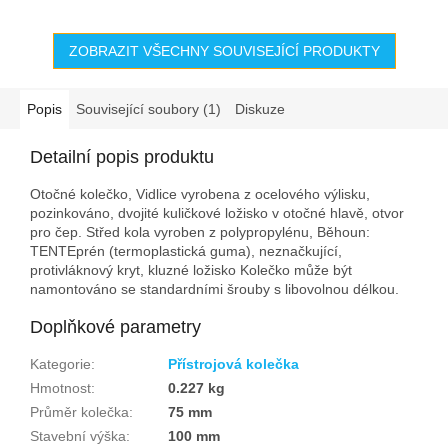
ZOBRAZIT VŠECHNY SOUVISEJÍCÍ PRODUKTY
Popis
Související soubory (1)
Diskuze
Detailní popis produktu
Otočné kolečko, Vidlice vyrobena z ocelového výlisku,
pozinkováno, dvojité kuličkové ložisko v otočné hlavě, otvor
pro čep. Střed kola vyroben z polypropylénu, Běhoun:
TENTEprén (termoplastická guma), neznačkující,
protivláknový kryt, kluzné ložisko Kolečko může být
namontováno se standardními šrouby s libovolnou délkou.
Doplňkové parametry
Kategorie
:
Přístrojová kolečka
Hmotnost
:
0.227 kg
Průměr kolečka
:
75 mm
Stavební výška
:
100 mm