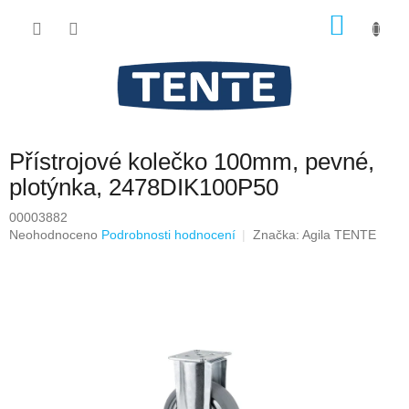
Přejít
NÁKU
na
obsah
KOŠÍK
Přístrojové kolečko 100mm, pevné,
plotýnka, 2478DIK100P50
00003882
Průměrné
Neohodnoceno
Podrobnosti hodnocení
Značka:
Agila TENTE
hodnocení
produktu
je
0,0
z
5
hvězdiček.