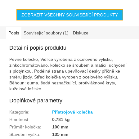
ZOBRAZIT VŠECHNY SOUVISEJÍCÍ PRODUKTY
Popis
Související soubory (1)
Diskuze
Detailní popis produktu
Pevné kolečko, Vidlice vyrobena z ocelového výlisku,
zinkochromátováno, kolečko se šroubem a maticí, uchycení
s plotýnkou. Podélná strana upevňovací desky příčně ke
směru jízdy. Střed kolečka vyroben z ocelového výlisku,
Běhoun: guma, šedá neznačkující, protivláknové kryty,
kuželové ložisko
Doplňkové parametry
Kategorie
:
Přístrojová kolečka
Hmotnost
:
0.781 kg
Průměr kolečka
:
100 mm
Stavební výška
:
135 mm