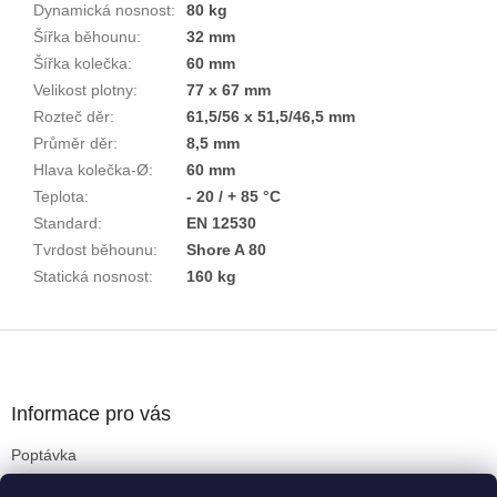
Dynamická nosnost
:
80 kg
Šířka běhounu
:
32 mm
Šířka kolečka
:
60 mm
Velikost plotny
:
77 x 67 mm
Rozteč děr
:
61,5/56 x 51,5/46,5 mm
Průměr děr
:
8,5 mm
Hlava kolečka-Ø
:
60 mm
Teplota
:
- 20 / + 85 °C
Standard
:
EN 12530
Tvrdost běhounu
:
Shore A 80
Statická nosnost
:
160 kg
Z
á
p
a
Informace pro vás
t
Poptávka
í
Obchodní podmínky