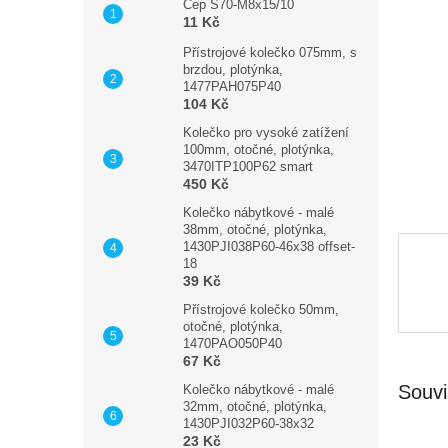
n
Čep S70-M8x15/10
11 Kč
e
l
Přístrojové kolečko 075mm, s
brzdou, plotýnka,
1477PAH075P40
104 Kč
Kolečko pro vysoké zatížení
100mm, otočné, plotýnka,
3470ITP100P62 smart
450 Kč
Kolečko nábytkové - malé
38mm, otočné, plotýnka,
1430PJI038P60-46x38 offset-
18
39 Kč
Přístrojové kolečko 50mm,
otočné, plotýnka,
1470PAO050P40
67 Kč
Souvi
Kolečko nábytkové - malé
32mm, otočné, plotýnka,
1430PJI032P60-38x32
23 Kč