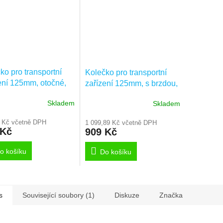
ko pro transportní
Kolečko pro transportní
ení 125mm, otočné,
zařízení 125mm, s brzdou,
ýnka, 3470IFP125P63
plotýnka, 3477IFP125P63
Skladem
Skladem
 Kč včetně DPH
1 099,89 Kč včetně DPH
 Kč
909 Kč
o košíku
Do košíku
s
Související soubory (1)
Diskuze
Značka