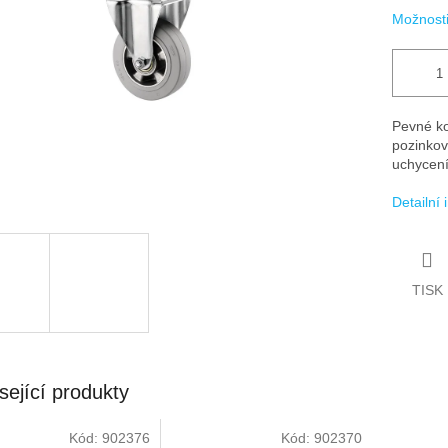
Možnosti
Pevné ko
pozinkov
uchycení 
Detailní
TISK
sející produkty
Kód:
902376
Kód:
902370