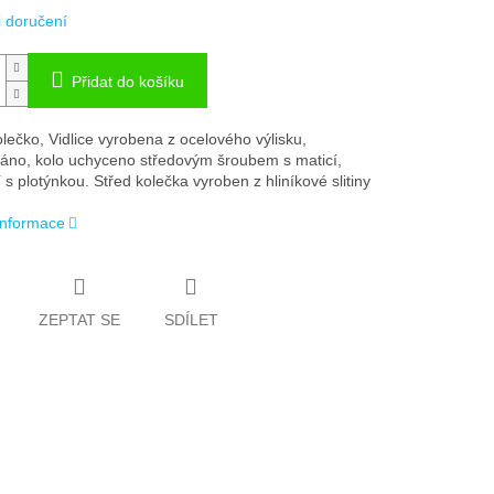
 doručení
Přidat do košíku
lečko, Vidlice vyrobena z ocelového výlisku,
áno, kolo uchyceno středovým šroubem s maticí,
s plotýnkou. Střed kolečka vyroben z hliníkové slitiny
 informace
ZEPTAT SE
SDÍLET