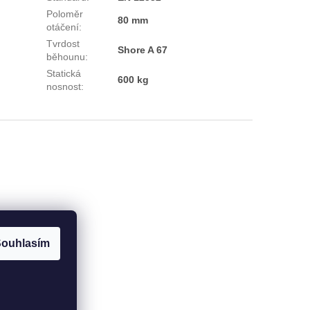
Poloměr
80 mm
otáčení
:
Tvrdost
Shore A 67
běhounu
:
Statická
600 kg
nosnost
:
ouhlasím