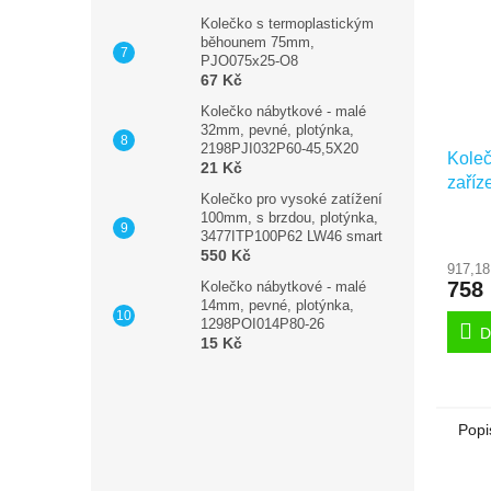
Kolečko s termoplastickým
běhounem 75mm,
PJO075x25-O8
67 Kč
Kolečko nábytkové - malé
32mm, pevné, plotýnka,
2198PJI032P60-45,5X20
Koleč
21 Kč
zaříz
Kolečko pro vysoké zatížení
plot
100mm, s brzdou, plotýnka,
3477ITP100P62 LW46 smart
550 Kč
917,18
758
Kolečko nábytkové - malé
14mm, pevné, plotýnka,
1298POI014P80-26
D
15 Kč
Popi