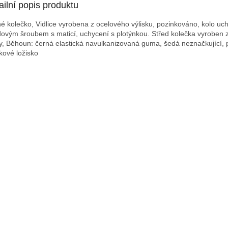
ailní popis produktu
é kolečko, Vidlice vyrobena z ocelového výlisku, pozinkováno, kolo uc
dovým šroubem s maticí, uchycení s plotýnkou. Střed kolečka vyroben z
iny, Běhoun: černá elastická navulkanizovaná guma, šedá neznačkující,
čkové ložisko