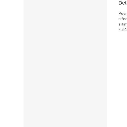
Det
Pevn
stře
slit
kuli