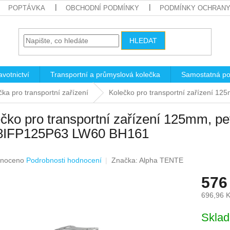
POPTÁVKA
OBCHODNÍ PODMÍNKY
PODMÍNKY OCHRANY
HLEDAT
votnictví
Transportní a průmyslová kolečka
Samostatná po
čka pro transportní zařízení
Kolečko pro transportní zařízení 1
čko pro transportní zařízení 125mm, pe
8IFP125P63 LW60 BH161
né
noceno
Podrobnosti hodnocení
Značka:
Alpha TENTE
ení
576
u
696,96 
Měrná
Skla
cena:
ek.