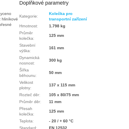
Doplňkové parametry
hyceno
Kolečka pro
Kategorie
:
 hliníkové
transportní zařízení
 přesné
Hmotnost
:
1.798 kg
Průměr
125 mm
kolečka
:
Stavební
161 mm
výška
:
Dynamická
300 kg
nosnost
:
Šířka
50 mm
běhounu
:
Velikost
137 x 115 mm
plotny
:
Rozteč děr
:
105 x 80/75 mm
Průměr děr
:
11 mm
Přesah
125 mm
kolečka
:
Teplota
:
- 20 / + 60 °C
Standard
:
EN 12532