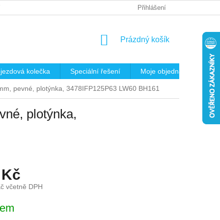
 OSOBNÍCH ÚDAJŮ
REKLAMAČNÍ ŘÁD
Přihlášení
KRITÉRIA PRO VÝB
NÁKUPNÍ
Prázdný košík
KOŠÍK
jezdová kolečka
Speciální řešení
Moje objednávka
K
25mm, pevné, plotýnka, 3478IFP125P63 LW60 BH161
vné, plotýnka,
 Kč
Kč včetně DPH
dem