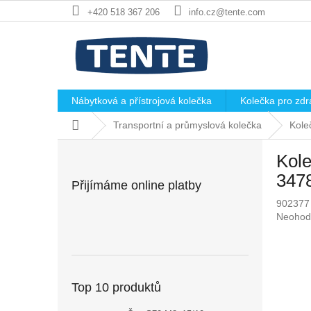
Přejít
+420 518 367 206
info.cz@tente.com
na
obsah
Nábytková a přístrojová kolečka
Kolečka pro zdra
Domů
Transportní a průmyslová kolečka
Kole
P
Kole
o
s
347
Přijímáme online platby
t
902377
r
Průměr
Neohod
a
hodnoc
n
produkt
n
je
í
0,0
p
z
Top 10 produktů
5
a
hvězdič