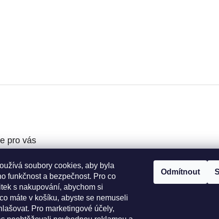
e pro vás
oužívá soubory cookies, aby byla
podmínky
Odmítnout
S
ho funkčnost a bezpečnost. Pro co
ochrany osobních
žitek s nakupování, abychom si
 co máte v košíku, abyste se nemuseli
í řád
hlašovat. Pro marketingové účely,
o výběr koleček