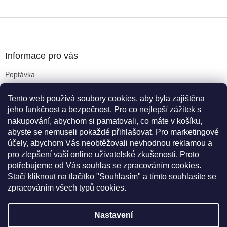
Z
á
p
a
Informace pro vás
t
Poptávka
í
Obchodní podmínky
Tento web používá soubory cookies, aby byla zajištěna
Podmínky ochrany osobních údajů
jeho funkčnost a bezpečnost. Pro co nejlepší zážitek s
Reklamační řád
nakupování, abychom si pamatovali, co máte v košíku,
Kritéria pro výběr koleček
abyste se nemuseli pokaždé přihlašovat. Pro marketingové
Doprava a platba
účely, abychom Vás neobtěžovali nevhodnou reklamou a
Cookies
pro zlepšení vaší online uživatelské zkušenosti. Proto
Novinky
potřebujeme od Vás souhlas se zpracováním cookies.
Stačí kliknout na tlačítko "Souhlasím" a tímto souhlasíte se
zpracováním všech typů cookies.
Vytvořil Shoptet
Nastavení