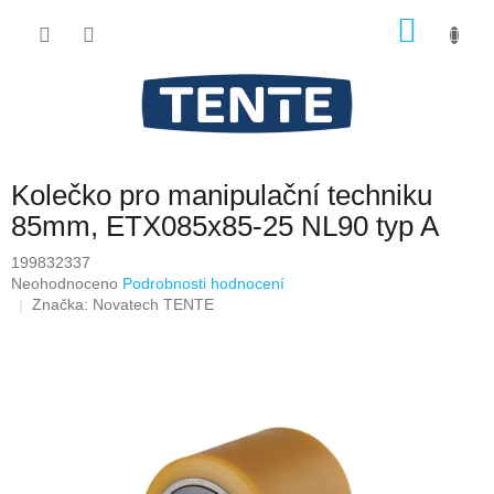
Přejít
NÁKU
na
obsah
KOŠÍK
Kolečko pro manipulační techniku
85mm, ETX085x85-25 NL90 typ A
199832337
Průměrné
Neohodnoceno
Podrobnosti hodnocení
hodnocení
Značka:
Novatech TENTE
produktu
je
0,0
z
5
hvězdiček.