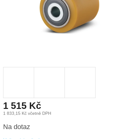
1 515 Kč
1 833,15 Kč včetně DPH
Měrná
Na dotaz
cena: