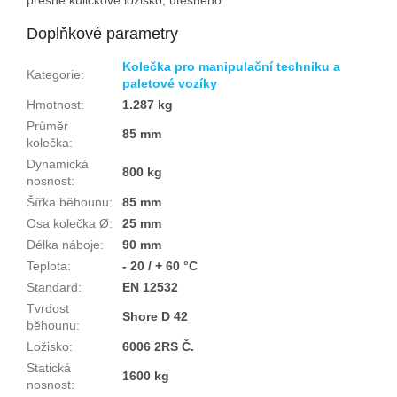
Doplňkové parametry
Kolečka pro manipulační techniku a
Kategorie
:
paletové vozíky
Hmotnost
:
1.287 kg
Průměr
85 mm
kolečka
:
Dynamická
800 kg
nosnost
:
Šířka běhounu
:
85 mm
Osa kolečka Ø
:
25 mm
Délka náboje
:
90 mm
Teplota
:
- 20 / + 60 °C
Standard
:
EN 12532
Tvrdost
Shore D 42
běhounu
:
Ložisko
:
6006 2RS Č.
Statická
1600 kg
nosnost
: